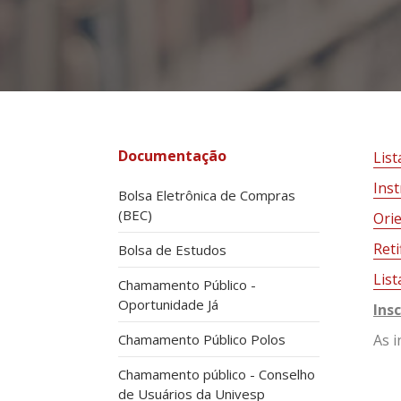
Documentação
Lis
Inst
Bolsa Eletrônica de Compras
(BEC)
Orie
Reti
Bolsa de Estudos
List
Chamamento Público -
Oportunidade Já
Ins
Chamamento Público Polos
As i
Chamamento público - Conselho
de Usuários da Univesp