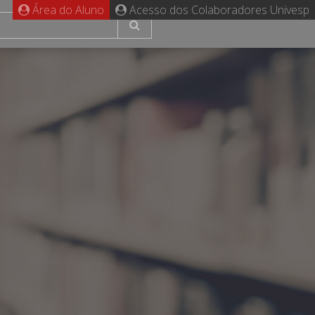
Área do Aluno
Acesso dos Colaboradores Univesp