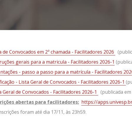
ta de Convocados em 2ª chamada - Facilitadores 2026
(publi
ruções gerais para a matricula - Facilitadores 2026-1
(public
ntações - passo a passo para a matrícula - Facilitadores 20
ficação - Lista Geral de Convocados - Facilitadores 2026-1
(p
a Geral de Convocados - Facilitadores 2026-1
(publicada em 
crições abertas para facilitadores:
https://apps.univesp.br
nscrições foram até dia 17/11, às 23h59.