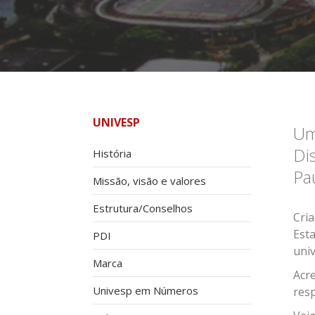
UNIVESP
Um
Di
História
Pa
Missão, visão e valores
Estrutura/Conselhos
Cri
Esta
PDI
uni
Marca
Acr
Univesp em Números
res