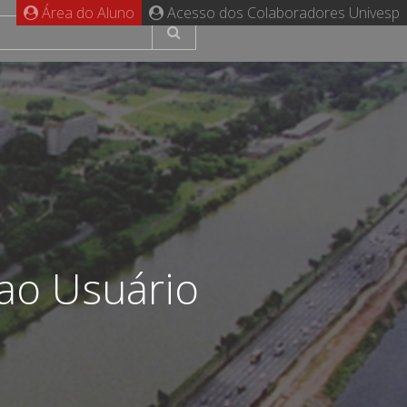
Área do Aluno
Acesso dos Colaboradores Univesp
ao Usuário