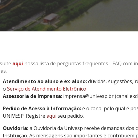
sulte
aqui
nossa lista de perguntas frequentes - FAQ com in
as.
Atendimento ao aluno e ex-aluno:
dúvidas, sugestões, r
o
Serviço de Atendimento Eletrônico
Assessoria de Imprensa
: imprensa@univesp.br (canal exc
Pedido de Acesso à Informação:
é o canal pelo qual é pos
UNIVESP. Registre
aqui
seu pedido.
Ouvidoria:
a Ouvidoria da Univesp recebe demandas dos c
Instituição. As mensagens são importantes e contribuem p