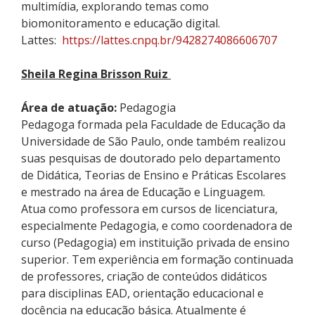
multimídia
, explorando temas como
biomonitoramento
e educação digital.
Lattes:
https://lattes.cnpq.br/9428274086606707
Sheila Regina
Brisson
Ruiz
Área de atuação:
Pedagogia
Pedagoga formada pela Faculdade de Educação da
Universidade de São Paulo, onde também realizou
suas pesquisas de d
outor
a
do
pelo departamento
de Didática, Teorias de Ensino e Práticas Escolares
e mestrado na área de Educação e Linguagem.
Atua como p
rofessora em cursos de licenciatura,
especialmente Pedagogia,
e como
coordenad
ora de
curso (Pedagogia) em instituição privada de ensino
superior
. Tem experiência em formação continuada
de professores, criação de conteúdos didáticos
para disciplinas EAD
, orientação educacional e
docência na
educação básica
.
Atualmente é