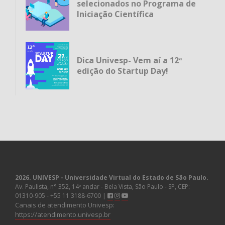
selecionados no Programa de
Iniciação Científica
Dica Univesp- Vem aí a 12ª
edição do Startup Day!
2026. UNIVESP - Universidade Virtual do Estado de São Paulo.
Av. Paulista, n° 352, 14º andar - Bela Vista, São Paulo - SP, CEP:
01310-905 - +55 11 3188-6700 |
Canais de atendimento Univesp:
https://atendimento.univesp.br