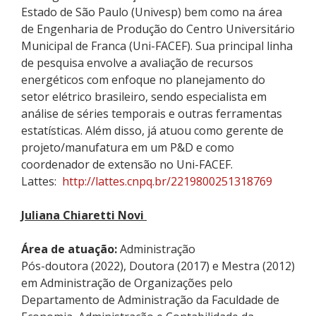
Estado de São Paulo
(
Univesp
)
bem como
na área
de Engenharia de Produção
d
o Centro Universitário
Municipal de Franca
(Uni-FACEF)
. Sua principal linha
de pesquisa envolve a avaliação de recursos
energéticos
com enfoque
no planejam
ento do
setor elétrico brasileiro
, sendo especialista em
análise de
séries temporais e outras ferramentas
estatísticas
.
Além disso, j
á atuou como gerente de
projeto/manufatura em um P&D
e
como
coordenador de extensão no Uni-FACEF.
Lattes:
http://lattes.cnpq.br/2219800251318769
Juliana
Chiaretti
Novi
Área de atuação:
Administração
Pós-doutora
(2022)
, Doutora
(2017)
e Mestra
(2012)
em Administração de Organizações pelo
Departamento de Administração da Faculdade de