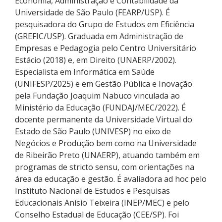
Economia, Administração e Contabilidade da
Universidade de São Paulo (FEARP/USP). É
pesquisadora do Grupo de Estudos em Eficiência
(GREFIC/USP). Graduada em Administração de
Empresas e Pedagogia pelo Centro Universitário
Estácio
(2018)
e
,
em Direito (UNAERP/2002)
.
Especialista em
Informática em Saúde
(
UNIFESP
/2025) e em
Gestão Pública e Inovação
pela Fundação Joaquim Nabuco vinculada ao
Ministério da Educação (FUNDAJ/MEC
/2022
).
É
docente permanente
d
a
Universidade Virtual do
Estado de São Paulo (
U
NIVESP
)
no eixo de
Negócios e Produção
bem como
n
a
U
niversidade
de Ribeirão Preto (U
NAERP
)
,
atua
ndo também
em
programas de
stricto sensu
,
com orientações
na
área da
educação e gestão
.
É
avaliadora
ad hoc
pelo
Instituto Nacional de Estudos e Pesquisas
Educacionais Anísio Teixeira (INEP/MEC)
e pelo
Conselho Estadual de Educação (CEE/SP)
. Foi