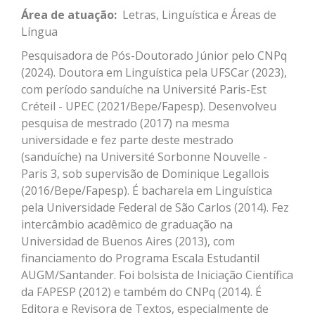
Área de atuação:
Letras, Linguística e Áreas de
Língua
Pesquisadora de Pós-Doutorado Júnior
pelo
CNPq
(2024)
. Doutora em Linguística pela UFSCar
(2023)
,
com período sanduíche na
Université
Paris-Est
Créteil
- UPEC
(
2021/
Bepe
/
Fapesp
)
. Desenvolveu
pesquisa de mestrado
(2017)
na mesma
universidade
e
f
ez parte deste mestrado
(sanduíche) na
Université
Sorbonne Nouvelle -
Paris 3, sob supervisão de Dominique
Legallois
(
2016/
Bepe
/
Fapesp). É bacharela em Linguística
pela Universidade Federal de São Carlos (2014). Fez
intercâmbio acadêmico de graduação na
Universidad
de Buenos Aires (2013), com
financiamento do Programa Escala Estudantil
AUGM/Santander. Foi bolsista de Iniciação Científica
da FAPESP (2012)
e também
do CNPq (2014).
É
Editora e Revisora de Textos,
especialmente de