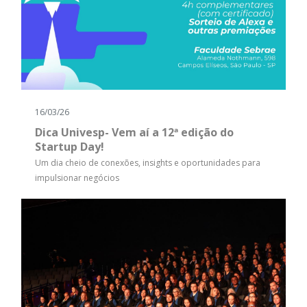
16/03/26
Dica Univesp- Vem aí a 12ª edição do
Startup Day!
Um dia cheio de conexões, insights e oportunidades para
impulsionar negócios