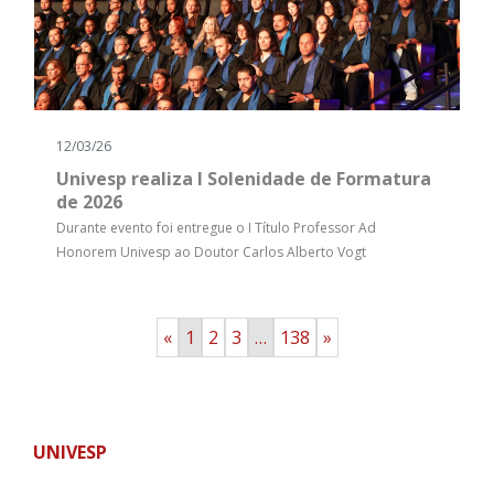
12/03/26
Univesp realiza I Solenidade de Formatura
de 2026
Durante evento foi entregue o I Título Professor Ad
Honorem Univesp ao Doutor Carlos Alberto Vogt
«
1
2
3
…
138
»
UNIVESP