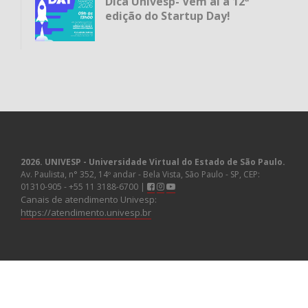
Dica Univesp- Vem aí a 12ª
edição do Startup Day!
2026. UNIVESP - Universidade Virtual do Estado de São Paulo.
Av. Paulista, n° 352, 14º andar - Bela Vista, São Paulo - SP, CEP:
01310-905 - +55 11 3188-6700 |
Canais de atendimento Univesp:
https://atendimento.univesp.br