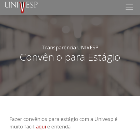
Transparência UNIVESP
Convênio para Estágio
Fazer convênios para estágio com a Univesp é
muito fácil:
aqui
e entenda