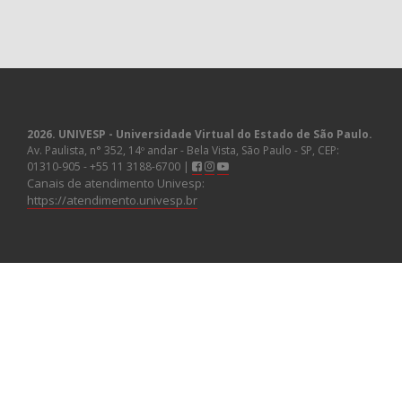
2026. UNIVESP - Universidade Virtual do Estado de São Paulo.
Av. Paulista, n° 352, 14º andar - Bela Vista, São Paulo - SP, CEP:
01310-905 - +55 11 3188-6700 |
Canais de atendimento Univesp:
https://atendimento.univesp.br