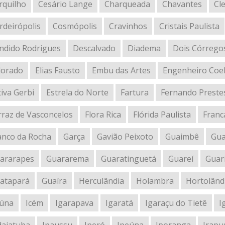
rquilho
Cesário Lange
Charqueada
Chavantes
Cl
rdeirópolis
Cosmópolis
Cravinhos
Cristais Paulista
ndido Rodrigues
Descalvado
Diadema
Dois Córrego
dorado
Elias Fausto
Embu das Artes
Engenheiro Coe
tiva Gerbi
Estrela do Norte
Fartura
Fernando Preste
rraz de Vasconcelos
Flora Rica
Flórida Paulista
Franc
anco da Rocha
Garça
Gavião Peixoto
Guaimbê
Gua
ararapes
Guararema
Guaratinguetá
Guareí
Guar
atapará
Guaíra
Herculândia
Holambra
Hortolând
iúna
Icém
Igarapava
Igaratá
Igaraçu do Tietê
I