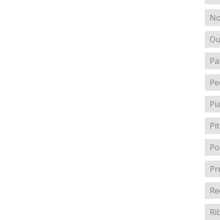
No
Ou
Pa
Pe
Pi
Pi
Po
Pr
Re
Ri