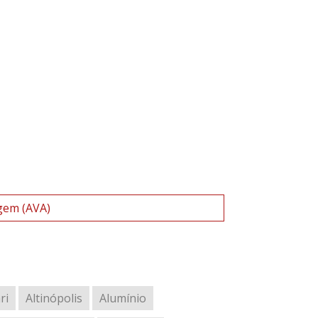
gem (AVA)
ri
Altinópolis
Alumínio