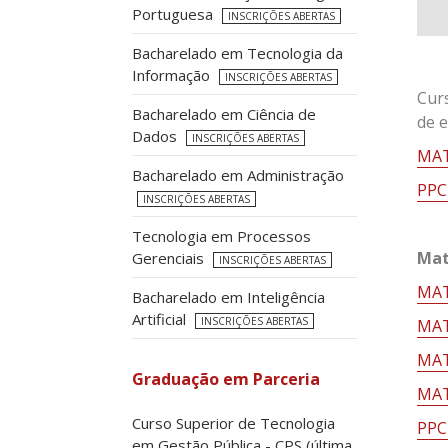
Portuguesa
INSCRIÇÕES ABERTAS
Bacharelado em Tecnologia da
Informação
INSCRIÇÕES ABERTAS
Curs
Bacharelado em Ciência de
de e
Dados
INSCRIÇÕES ABERTAS
MAT
Bacharelado em Administração
PPC
INSCRIÇÕES ABERTAS
Tecnologia em Processos
Mat
Gerenciais
INSCRIÇÕES ABERTAS
MAT
Bacharelado em Inteligência
Artificial
INSCRIÇÕES ABERTAS
MAT
MAT
Graduação em Parceria
MAT
Curso Superior de Tecnologia
PPC
em Gestão Pública - CPS (última