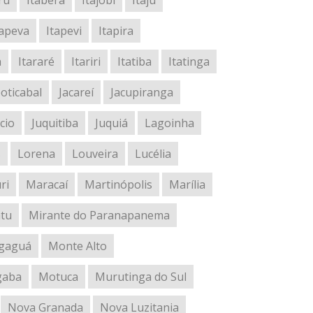
ru
Itaberá
Itajobi
Itaju
tapeva
Itapevi
Itapira
a
Itararé
Itariri
Itatiba
Itatinga
oticabal
Jacareí
Jacupiranga
cio
Juquitiba
Juquiá
Lagoinha
s
Lorena
Louveira
Lucélia
ri
Maracaí
Martinópolis
Marília
atu
Mirante do Paranapanema
gaguá
Monte Alto
gaba
Motuca
Murutinga do Sul
Nova Granada
Nova Luzitania