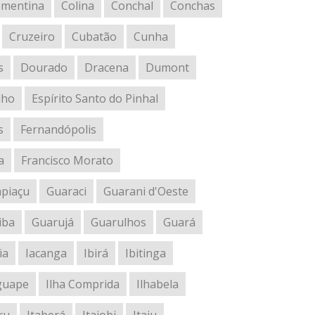
ementina
Colina
Conchal
Conchas
Cruzeiro
Cubatão
Cunha
s
Dourado
Dracena
Dumont
lho
Espírito Santo do Pinhal
s
Fernandópolis
a
Francisco Morato
piaçu
Guaraci
Guarani d'Oeste
iba
Guarujá
Guarulhos
Guará
ia
Iacanga
Ibirá
Ibitinga
guape
Ilha Comprida
Ilhabela