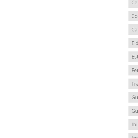
Ce
Co
Câ
El
Es
Fe
Fr
Gu
Gu
Ib