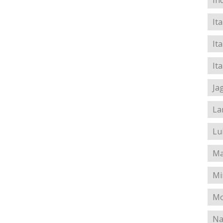
In
It
It
Ita
Ja
La
Lu
Ma
Mi
Mo
Na