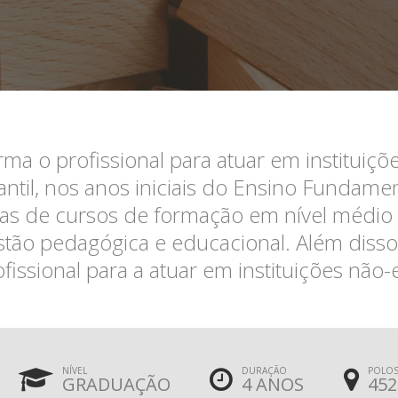
rma o profissional para atuar em instituiç
fantil, nos anos iniciais do Ensino Fundamen
cas de cursos de formação em nível médio 
stão pedagógica e educacional. Além disso
ofissional para a atuar em instituições não-
NÍVEL
DURAÇÃO
POLOS
GRADUAÇÃO
4 ANOS
452