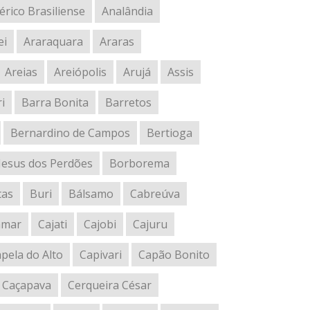
rico Brasiliense
Analândia
ei
Araraquara
Araras
Areias
Areiópolis
Arujá
Assis
i
Barra Bonita
Barretos
Bernardino de Campos
Bertioga
esus dos Perdões
Borborema
tas
Buri
Bálsamo
Cabreúva
amar
Cajati
Cajobi
Cajuru
pela do Alto
Capivari
Capão Bonito
Caçapava
Cerqueira César