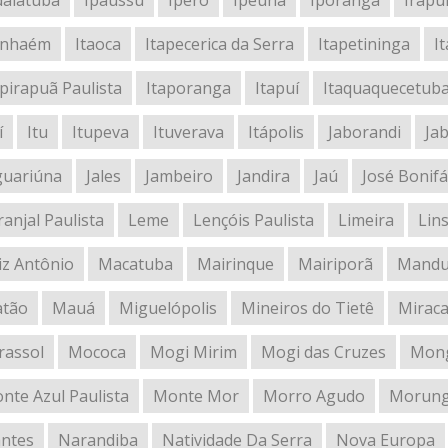
daiatuba
Ipaussu
Iperó
Ipeúna
Iporanga
Irapu
anhaém
Itaoca
Itapecerica da Serra
Itapetininga
I
apirapuã Paulista
Itaporanga
Itapuí
Itaquaquecetub
í
Itu
Itupeva
Ituverava
Itápolis
Jaborandi
Jab
guariúna
Jales
Jambeiro
Jandira
Jaú
José Bonifá
ranjal Paulista
Leme
Lençóis Paulista
Limeira
Lin
iz Antônio
Macatuba
Mairinque
Mairiporã
Mandu
tão
Mauá
Miguelópolis
Mineiros do Tietê
Mirac
rassol
Mococa
Mogi Mirim
Mogi das Cruzes
Mon
nte Azul Paulista
Monte Mor
Morro Agudo
Morun
ntes
Narandiba
Natividade Da Serra
Nova Europa