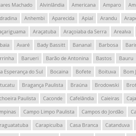
vares Machado
Alvinlândia
Americana
Amparo
Amé
dradina
Anhembi
Aparecida
Apiaí
Arandu
Arap
açariguama
Araçatuba
Araçoiaba da Serra
Arealva
ibaia
Avaré
Bady Bassitt
Bananal
Barbosa
Barir
rrinha
Barueri
Barão de Antonina
Bastos
Bauru
a Esperança do Sul
Bocaina
Bofete
Boituva
Bom J
tucatu
Bragança Paulista
Braúna
Brodowski
Bro
choeira Paulista
Caconde
Cafelândia
Caieiras
Caj
mpinas
Campo Limpo Paulista
Campos do Jordão
Ca
raguatatuba
Carapicuíba
Casa Branca
Catanduva