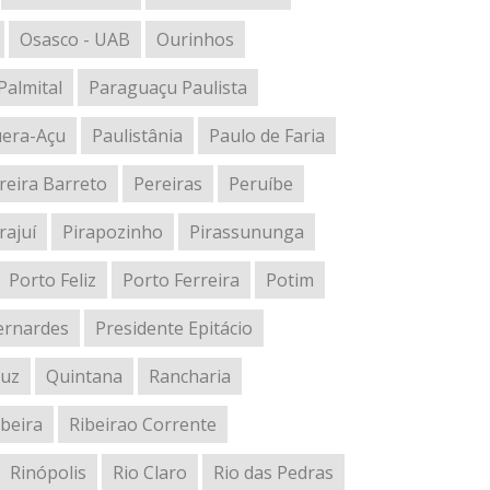
Osasco - UAB
Ourinhos
Palmital
Paraguaçu Paulista
uera-Açu
Paulistânia
Paulo de Faria
reira Barreto
Pereiras
Peruíbe
rajuí
Pirapozinho
Pirassununga
Porto Feliz
Porto Ferreira
Potim
ernardes
Presidente Epitácio
luz
Quintana
Rancharia
ibeira
Ribeirao Corrente
Rinópolis
Rio Claro
Rio das Pedras