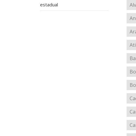
estadual
Al
An
Ar
At
Ba
Bo
Bo
Ca
Ca
Ca