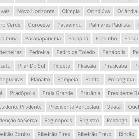
vais
Novo Horizonte
Olímpia
Orindiúva
Orlândia
ro Verde
Ouroeste
Pacaembu
Palmares Paulista
raibuna
Paranapanema
Parapuã
Pardinho
Pariq
derneiras
Pedreira
Pedro de Toledo
Penápolis
Pe
acatu
Pilar Do Sul
Piquete
Piracaia
Piracicaba
Pi
tangueiras
Planalto
Pompeia
Pontal
Porangaba
á
Pradópolis
Praia Grande
Pratânia
Presidente B
esidente Prudente
Presidente Venceslau
Quatá
Que
denção da Serra
Reginópolis
Registro
Restinga
R
beirão Bonito
Ribeirão Pires
Ribeirão Preto
Rincão