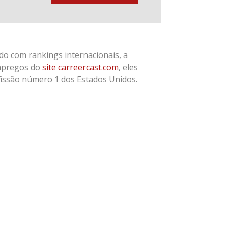
do com rankings internacionais, a
mpregos do
site carreercast.com
, eles
fissão número 1 dos Estados Unidos.