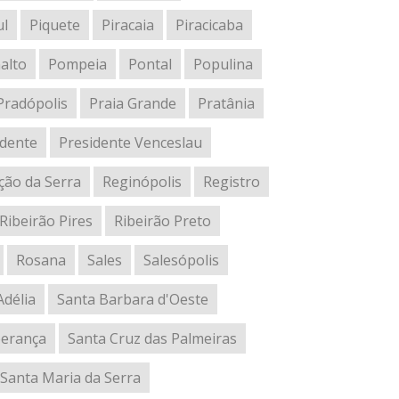
ul
Piquete
Piracaia
Piracicaba
alto
Pompeia
Pontal
Populina
Pradópolis
Praia Grande
Pratânia
udente
Presidente Venceslau
ção da Serra
Reginópolis
Registro
Ribeirão Pires
Ribeirão Preto
Rosana
Sales
Salesópolis
Adélia
Santa Barbara d'Oeste
perança
Santa Cruz das Palmeiras
Santa Maria da Serra