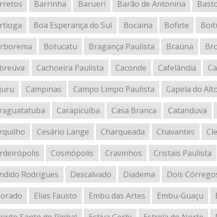
rretos
Barrinha
Barueri
Barão de Antonina
Bast
rtioga
Boa Esperança do Sul
Bocaina
Bofete
Boit
rborema
Botucatu
Bragança Paulista
Braúna
Br
breúva
Cachoeira Paulista
Caconde
Cafelândia
Ca
juru
Campinas
Campo Limpo Paulista
Capela do Alt
raguatatuba
Carapicuíba
Casa Branca
Catanduva
rquilho
Cesário Lange
Charqueada
Chavantes
Cl
rdeirópolis
Cosmópolis
Cravinhos
Cristais Paulista
ndido Rodrigues
Descalvado
Diadema
Dois Córrego
dorado
Elias Fausto
Embu das Artes
Embu-Guaçu