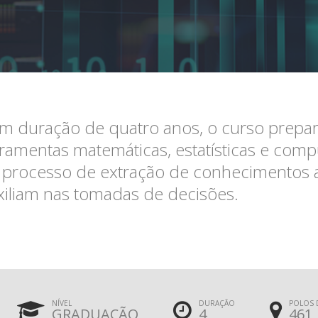
m duração de quatro anos, o curso prepara 
rramentas matemáticas, estatísticas e compu
 processo de extração de conhecimentos a
xiliam nas tomadas de decisões.
NÍVEL
DURAÇÃO
POLOS 
GRADUAÇÃO
4
461