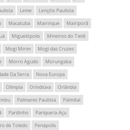
ulista
Leme
Lençóis Paulista
o
Macatuba
Mairinque
Mairiporã
uá
Miguelópolis
Mineiros do Tietê
Mogi Mirim
Mogi das Cruzes
r
Morro Agudo
Morungaba
dade Da Serra
Nova Europa
Olímpia
Orindiúva
Orlândia
embu
Palmares Paulista
Palmital
ã
Pardinho
Pariquera-Açu
ro de Toledo
Penápolis