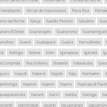
pírito Santo do Pinhal
Estiva Gerbi
Estrela do Norte
rnandópolis
Ferraz de Vasconcelos
Flora Rica
Flórida
anco da Rocha
Garça
Gavião Peixoto
Getulina
Gua
arani d'Oeste
Guararapes
Guararema
Guaratinguet
arulhos
Guará
Guatapará
Guaíra
Herculândia
rá
Ibitinga
Ibiúna
Icém
Igarapava
Igaratá
Ig
ha Comprida
Ilha Solteira
Ilhabela
Indaiatuba
Ipau
apuru
Irapuã
Itaberá
Itajobi
Itaju
Itanhaém
I
apetininga
Itapeva
Itapevi
Itapira
Itapirapuã Pauli
aquaquecetuba
Itararé
Itariri
Itatiba
Itatinga
Ita
borandi
Jaboticabal
Jacareí
Jacupiranga
Jaguariún