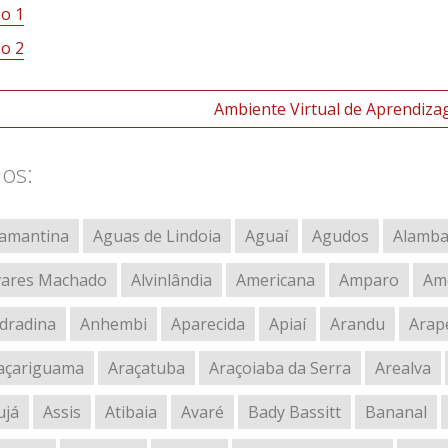
eo 1
eo 2
Ambiente Virtual de Aprendiza
los:
amantina
Aguas de Lindoia
Aguaí
Agudos
Alamba
vares Machado
Alvinlândia
Americana
Amparo
Amé
dradina
Anhembi
Aparecida
Apiaí
Arandu
Arap
açariguama
Araçatuba
Araçoiaba da Serra
Arealva
ujá
Assis
Atibaia
Avaré
Bady Bassitt
Bananal