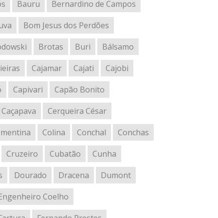
os
Bauru
Bernardino de Campos
uva
Bom Jesus dos Perdões
odowski
Brotas
Buri
Bálsamo
ieiras
Cajamar
Cajati
Cajobi
o
Capivari
Capão Bonito
Caçapava
Cerqueira César
ementina
Colina
Conchal
Conchas
Cruzeiro
Cubatão
Cunha
s
Dourado
Dracena
Dumont
Engenheiro Coelho