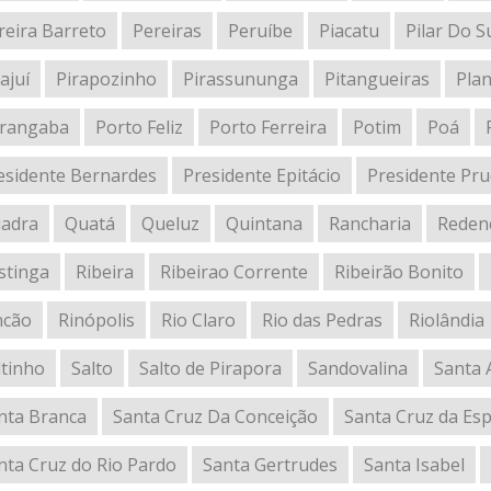
reira Barreto
Pereiras
Peruíbe
Piacatu
Pilar Do S
ajuí
Pirapozinho
Pirassununga
Pitangueiras
Plan
rangaba
Porto Feliz
Porto Ferreira
Potim
Poá
esidente Bernardes
Presidente Epitácio
Presidente Pr
adra
Quatá
Queluz
Quintana
Rancharia
Reden
stinga
Ribeira
Ribeirao Corrente
Ribeirão Bonito
ncão
Rinópolis
Rio Claro
Rio das Pedras
Riolândia
ltinho
Salto
Salto de Pirapora
Sandovalina
Santa 
nta Branca
Santa Cruz Da Conceição
Santa Cruz da Es
nta Cruz do Rio Pardo
Santa Gertrudes
Santa Isabel