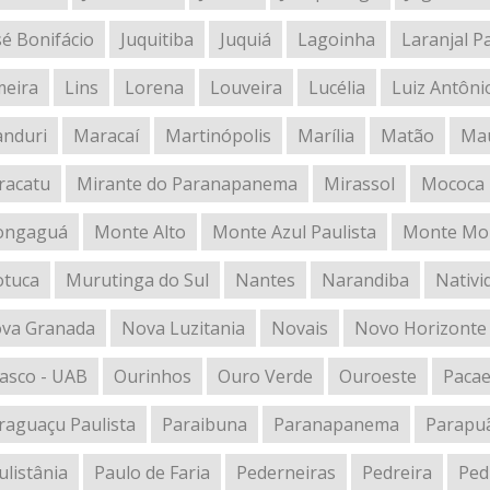
sé Bonifácio
Juquitiba
Juquiá
Lagoinha
Laranjal Pa
meira
Lins
Lorena
Louveira
Lucélia
Luiz Antôni
nduri
Maracaí
Martinópolis
Marília
Matão
Ma
racatu
Mirante do Paranapanema
Mirassol
Mococa
ngaguá
Monte Alto
Monte Azul Paulista
Monte Mo
tuca
Murutinga do Sul
Nantes
Narandiba
Nativi
va Granada
Nova Luzitania
Novais
Novo Horizonte
asco - UAB
Ourinhos
Ouro Verde
Ouroeste
Paca
raguaçu Paulista
Paraibuna
Paranapanema
Parapu
ulistânia
Paulo de Faria
Pederneiras
Pedreira
Ped