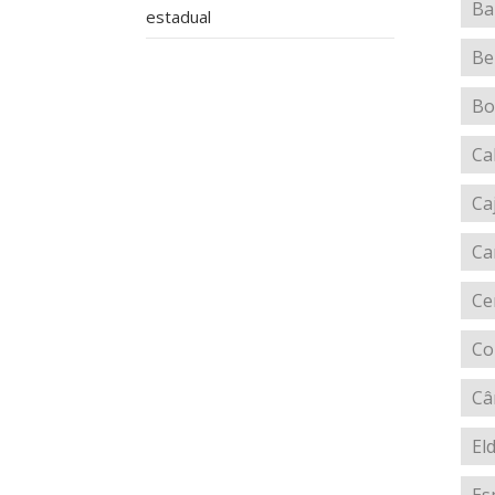
Ba
estadual
Be
Bo
Ca
Ca
Ca
Ce
Co
Câ
El