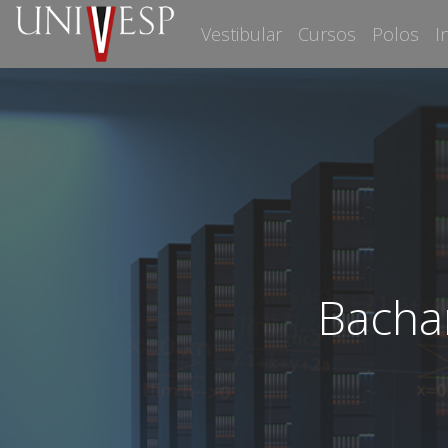
Vestibular
Cursos
Polos
I
Bacha