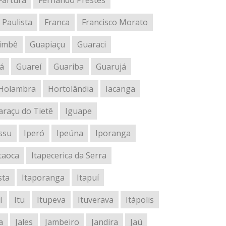
Fartura
Fernando Prestes
 Paulista
Franca
Francisco Morato
imbê
Guapiaçu
Guaraci
á
Guareí
Guariba
Guarujá
Holambra
Hortolândia
Iacanga
araçu do Tietê
Iguape
ssu
Iperó
Ipeúna
Iporanga
taoca
Itapecerica da Serra
sta
Itaporanga
Itapuí
í
Itu
Itupeva
Ituverava
Itápolis
a
Jales
Jambeiro
Jandira
Jaú