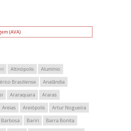
gem (AVA)
ri
Altinópolis
Alumínio
rico Brasiliense
Analândia
ei
Araraquara
Araras
Areias
Areiópolis
Artur Nogueira
Barbosa
Bariri
Barra Bonita