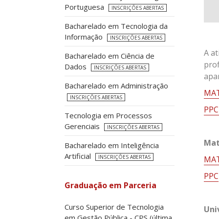
Portuguesa
INSCRIÇÕES ABERTAS
Bacharelado em Tecnologia da
Informação
INSCRIÇÕES ABERTAS
A a
Bacharelado em Ciência de
pro
Dados
INSCRIÇÕES ABERTAS
apa
Bacharelado em Administração
MAT
INSCRIÇÕES ABERTAS
PPC
Tecnologia em Processos
Gerenciais
INSCRIÇÕES ABERTAS
Mat
Bacharelado em Inteligência
Artificial
INSCRIÇÕES ABERTAS
MAT
PPC
Graduação em Parceria
Curso Superior de Tecnologia
Uni
em Gestão Pública - CPS (última