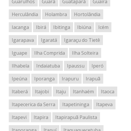
Guarulhos
Guará
Guatapará
Guaíra
Herculândia
Holambra
Hortolândia
Iacanga
Ibirá
Ibitinga
Ibiúna
Icém
Igarapava
Igaratá
Igaraçu do Tietê
Iguape
Ilha Comprida
Ilha Solteira
Ilhabela
Indaiatuba
Ipaussu
Iperó
Ipeúna
Iporanga
Irapuru
Irapuã
Itaberá
Itajobi
Itaju
Itanhaém
Itaoca
Itapecerica da Serra
Itapetininga
Itapeva
Itapevi
Itapira
Itapirapuã Paulista
Itaporanga
Itapuí
Itaquaquecetuba