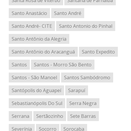
Santa Rosa de Viterbo
Santana de Parnaíba
Santo Anastácio
Santo André
Santo André- CITE
Santo Antonio do Pinhal
Santo Antônio da Alegria
Santo Antônio do Aracanguá
Santo Expedito
Santos
Santos - Morro São Bento
Santos - São Manoel
Santos Sambódromo
Santópolis do Aguapeí
Sarapuí
Sebastianópolis Do Sul
Serra Negra
Serrana
Sertãozinho
Sete Barras
Severínia
Socorro
Sorocaba