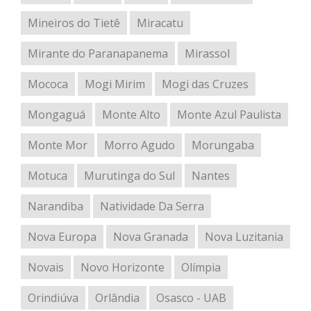
Mineiros do Tietê
Miracatu
Mirante do Paranapanema
Mirassol
Mococa
Mogi Mirim
Mogi das Cruzes
Mongaguá
Monte Alto
Monte Azul Paulista
Monte Mor
Morro Agudo
Morungaba
Motuca
Murutinga do Sul
Nantes
Narandiba
Natividade Da Serra
Nova Europa
Nova Granada
Nova Luzitania
Novais
Novo Horizonte
Olímpia
Orindiúva
Orlândia
Osasco - UAB