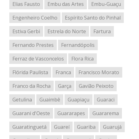
Elias Fausto
Embu das Artes
Embu-Guaçu
Engenheiro Coelho
Espírito Santo do Pinhal
Estiva Gerbi
Estrela do Norte
Fartura
Fernando Prestes
Fernandópolis
Ferraz de Vasconcelos
Flora Rica
Flórida Paulista
Franca
Francisco Morato
Franco da Rocha
Garça
Gavião Peixoto
Getulina
Guaimbê
Guapiaçu
Guaraci
Guarani d'Oeste
Guararapes
Guararema
Guaratinguetá
Guareí
Guariba
Guarujá