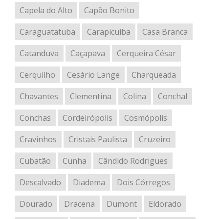
Capela do Alto
Capão Bonito
Caraguatatuba
Carapicuíba
Casa Branca
Catanduva
Caçapava
Cerqueira César
Cerquilho
Cesário Lange
Charqueada
Chavantes
Clementina
Colina
Conchal
Conchas
Cordeirópolis
Cosmópolis
Cravinhos
Cristais Paulista
Cruzeiro
Cubatão
Cunha
Cândido Rodrigues
Descalvado
Diadema
Dois Córregos
Dourado
Dracena
Dumont
Eldorado