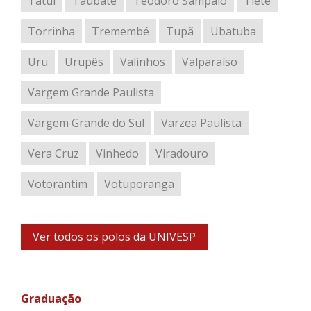
Tatuí
Taubaté
Teodoro Sampaio
Tietê
Torrinha
Tremembé
Tupã
Ubatuba
Uru
Urupês
Valinhos
Valparaíso
Vargem Grande Paulista
Vargem Grande do Sul
Varzea Paulista
Vera Cruz
Vinhedo
Viradouro
Votorantim
Votuporanga
Ver todos os polos da UNIVESP
Graduação