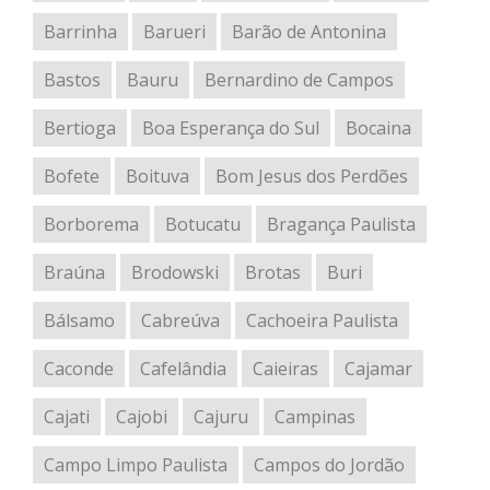
Barrinha
Barueri
Barão de Antonina
Bastos
Bauru
Bernardino de Campos
Bertioga
Boa Esperança do Sul
Bocaina
Bofete
Boituva
Bom Jesus dos Perdões
Borborema
Botucatu
Bragança Paulista
Braúna
Brodowski
Brotas
Buri
Bálsamo
Cabreúva
Cachoeira Paulista
Caconde
Cafelândia
Caieiras
Cajamar
Cajati
Cajobi
Cajuru
Campinas
Campo Limpo Paulista
Campos do Jordão