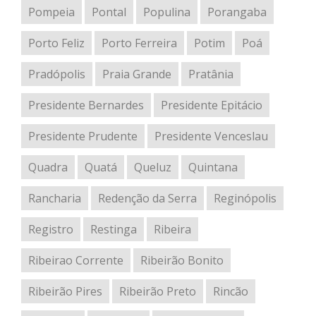
Pompeia
Pontal
Populina
Porangaba
Porto Feliz
Porto Ferreira
Potim
Poá
Pradópolis
Praia Grande
Pratânia
Presidente Bernardes
Presidente Epitácio
Presidente Prudente
Presidente Venceslau
Quadra
Quatá
Queluz
Quintana
Rancharia
Redenção da Serra
Reginópolis
Registro
Restinga
Ribeira
Ribeirao Corrente
Ribeirão Bonito
Ribeirão Pires
Ribeirão Preto
Rincão