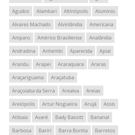
Agudos
Alambari
Altinópolis
Alumínio
Alvares Machado
Alvinlândia
Americana
Amparo
Américo Brasiliense
Analândia
Andradina
Anhembi
Aparecida
Apiaí
Arandu
Arapei
Araraquara
Araras
Araçariguama
Araçatuba
Araçoiaba da Serra
Arealva
Areias
Areiópolis
Artur Nogueira
Arujá
Assis
Atibaia
Avaré
Bady Bassitt
Bananal
Barbosa
Bariri
Barra Bonita
Barretos