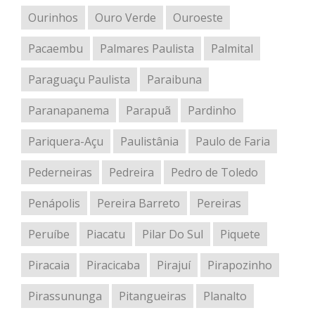
Ourinhos
Ouro Verde
Ouroeste
Pacaembu
Palmares Paulista
Palmital
Paraguaçu Paulista
Paraibuna
Paranapanema
Parapuã
Pardinho
Pariquera-Açu
Paulistânia
Paulo de Faria
Pederneiras
Pedreira
Pedro de Toledo
Penápolis
Pereira Barreto
Pereiras
Peruíbe
Piacatu
Pilar Do Sul
Piquete
Piracaia
Piracicaba
Pirajuí
Pirapozinho
Pirassununga
Pitangueiras
Planalto