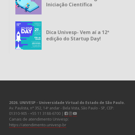
Iniciação Científica
Dica Univesp- Vem aí a 12ª
edição do Startup Day!
2026. UNIVESP - Universidade Virtual do Estado de São Paulo.
Av. Paulista, n° 352, 14º andar - Bela Vista, São Paulo - SP, CEP:
01310-905 - +55 11 3188-6700 |
Canais de atendimento Univesp:
https://atendimento.univesp.br