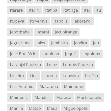
Itararé
Itariri
Itatiba
Itatinga
Itaí
Itu
Itupeva
Ituverava
Itápolis
Jaborandi
Jaboticabal
Jacareí
Jacupiranga
Jaguariúna
Jales
Jambeiro
Jandira
Jaú
José Bonifácio
Juquitiba
Juquiá
Lagoinha
Laranjal Paulista
Leme
Lençóis Paulista
Limeira
Lins
Lorena
Louveira
Lucélia
Luiz Antônio
Macatuba
Mairinque
Mairiporã
Manduri
Maracaí
Martinópolis
Marília
Matão
Mauá
Miguelópolis