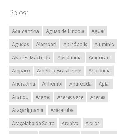
Polos:
Adamantina
Aguas de Lindoia
Aguaí
Agudos
Alambari
Altinópolis
Alumínio
Alvares Machado
Alvinlândia
Americana
Amparo
Américo Brasiliense
Analândia
Andradina
Anhembi
Aparecida
Apiaí
Arandu
Arapei
Araraquara
Araras
Araçariguama
Araçatuba
Araçoiaba da Serra
Arealva
Areias