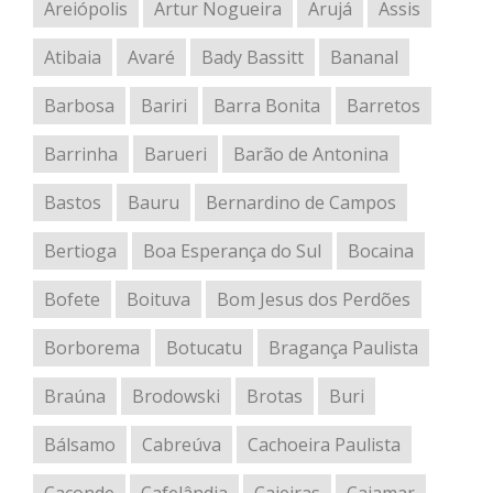
Areiópolis
Artur Nogueira
Arujá
Assis
Atibaia
Avaré
Bady Bassitt
Bananal
Barbosa
Bariri
Barra Bonita
Barretos
Barrinha
Barueri
Barão de Antonina
Bastos
Bauru
Bernardino de Campos
Bertioga
Boa Esperança do Sul
Bocaina
Bofete
Boituva
Bom Jesus dos Perdões
Borborema
Botucatu
Bragança Paulista
Braúna
Brodowski
Brotas
Buri
Bálsamo
Cabreúva
Cachoeira Paulista