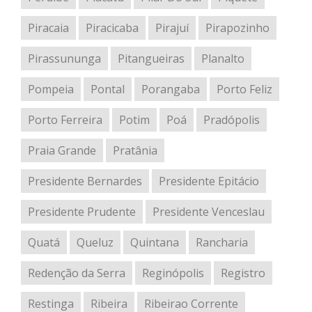
Piracaia
Piracicaba
Pirajuí
Pirapozinho
Pirassununga
Pitangueiras
Planalto
Pompeia
Pontal
Porangaba
Porto Feliz
Porto Ferreira
Potim
Poá
Pradópolis
Praia Grande
Pratânia
Presidente Bernardes
Presidente Epitácio
Presidente Prudente
Presidente Venceslau
Quatá
Queluz
Quintana
Rancharia
Redenção da Serra
Reginópolis
Registro
Restinga
Ribeira
Ribeirao Corrente